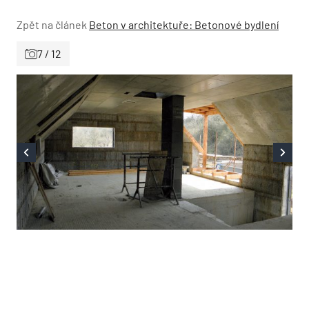
Zpět na článek
Beton v architektuře: Betonové bydlení
7 / 12