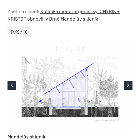
Zpět na článek
Kolébka moderní genetiky: CHYBIK +
KRISTOF obnovili v Brně Mendelův skleník
9 / 16
Mendelův skleník