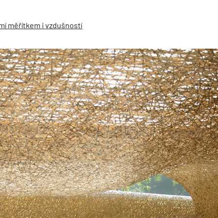
mí měřítkem i vzdušností