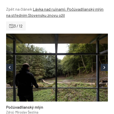
Zpět na článek
Lávka nad ruinami: Počúvadlianský mlýn
na středním Slovensku znovu ožil
3 / 12
Počúvadlianský mlýn
Zdroj: Miroslav Šestina