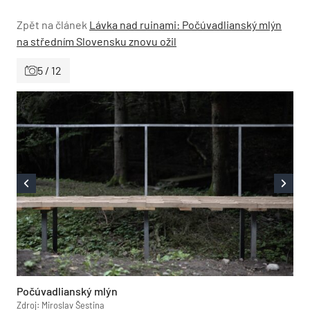
Zpět na článek
Lávka nad ruinami: Počúvadlianský mlýn
na středním Slovensku znovu ožil
5 / 12
Počúvadlianský mlýn
Zdroj: Miroslav Šestina