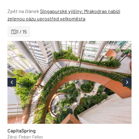
Zpět na článek
Singapurské výšiny: Mrakodrap nabízí
zelenou oázu uprostřed velkoměsta
1 / 15
CapitaSpring
Zdroj: Finbarr Fallon