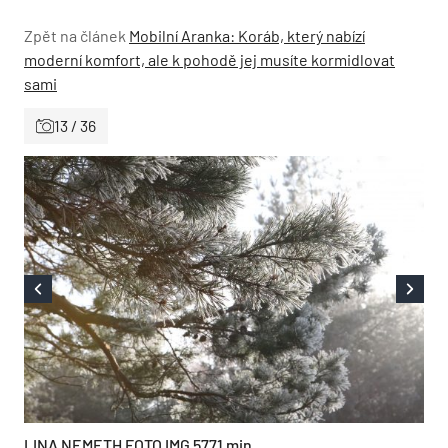
Zpět na článek
Mobilní Aranka: Koráb, který nabízí
moderní komfort, ale k pohodě jej musíte kormidlovat
sami
13 / 36
LINA NEMETH FOTO IMG 5771 min