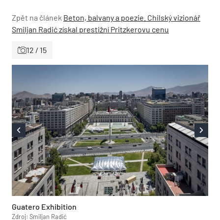
Zpět na článek
Beton, balvany a poezie. Chilský vizionář
Smiljan Radić získal prestižní Pritzkerovu cenu
12 / 15
Guatero Exhibition
Zdroj: Smiljan Radić