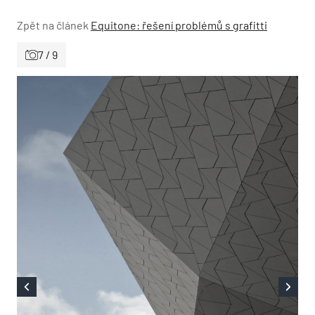
Zpět na článek
Equitone: řešení problémů s grafitti
7 / 9