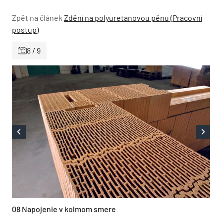
Zpět na článek
Zdění na polyuretanovou pěnu (Pracovní
postup)
8 / 9
08 Napojenie v kolmom smere