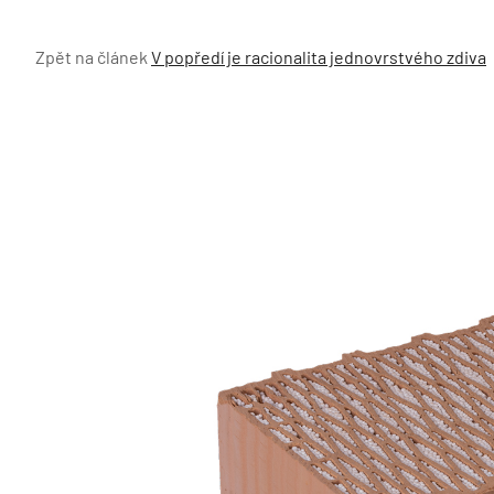
Zpět na článek
V popředí je racionalita jednovrstvého zdiva