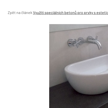
Zpět na článek
Využití speciálních betonů pro prvky s estet