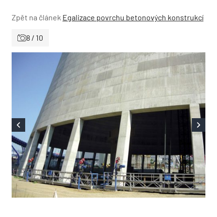
Zpět na článek
Egalizace povrchu betonových konstrukcí
8 / 10