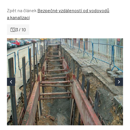
Zpět na článek
Bezpečné vzdálenosti od vodovodů
a kanalizací
3 / 10