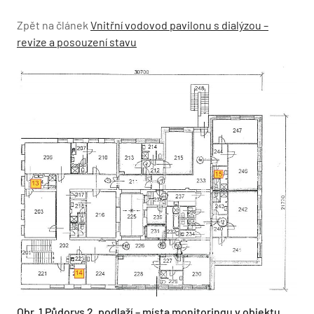
Zpět na článek
Vnitřní vodovod pavilonu s dialýzou –
revize a posouzení stavu
Obr. 1 Půdorys 2. podlaží – místa monitoringu v objektu