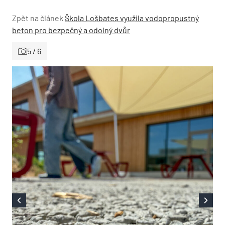
Zpět na článek
Škola Lošbates využila vodopropustný
beton pro bezpečný a odolný dvůr
5 / 6