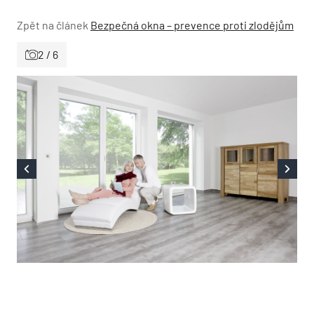
Zpět na článek
Bezpečná okna – prevence proti zlodějům
2 / 6