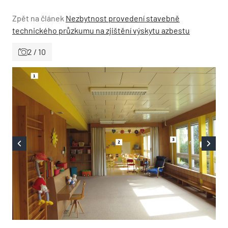
Zpět na článek
Nezbytnost provedení stavebně
technického průzkumu na zjištění výskytu azbestu
2 / 10