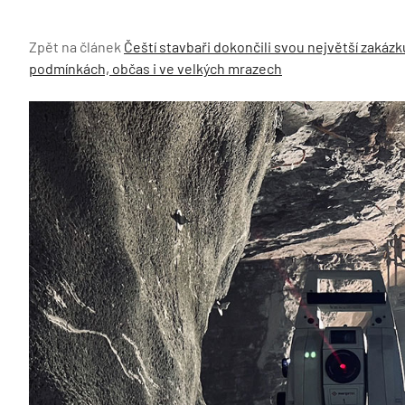
Zpět na článek
Čeští stavbaři dokončili svou největší zakázk
podmínkách, občas i ve velkých mrazech