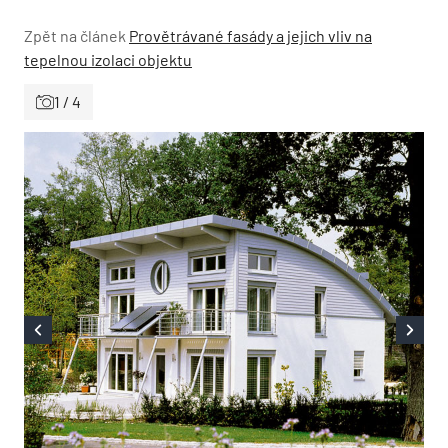
Zpět na článek
Provětrávané fasády a jejich vliv na
tepelnou izolaci objektu
1 / 4