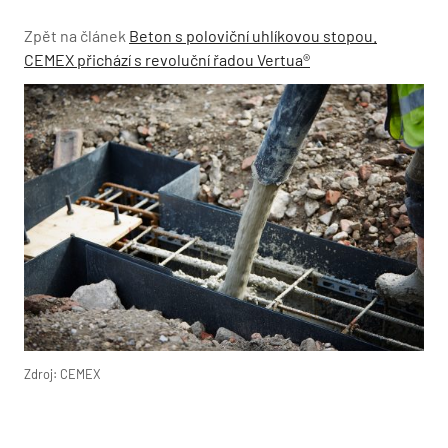
Zpět na článek
Beton s poloviční uhlíkovou stopou.
CEMEX přichází s revoluční řadou Vertua®
Zdroj: CEMEX