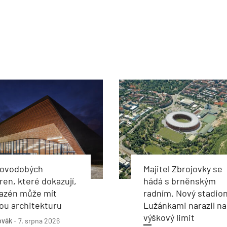
novodobých
Majitel Zbrojovky se
ren, které dokazují,
hádá s brněnským
bazén může mít
radním. Nový stadion
ou architekturu
Lužánkami narazil na
výškový limit
ovák
-
7. srpna 2026