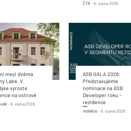
ČTK
-
6. srpna 2026
ení mezi dvěma
ASB GALA 2026:
ny Labe. V
Představujeme
dýse vyroste
nominace na ASB
ence na ostrově
Developer roku –
rezidence
ovák
-
6. srpna 2026
redakce
-
6. srpna 2026