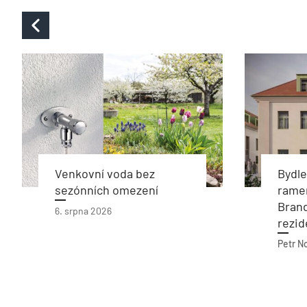
Venkovní voda bez
Bydl
sezónních omezení
rame
Bran
6. srpna 2026
rezid
Petr N