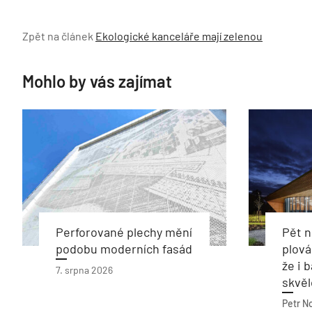
Zpět na článek
Ekologické kanceláře mají zelenou
Mohlo by vás zajímat
Perforované plechy mění
Pět 
podobu moderních fasád
plová
že i 
7. srpna 2026
skvěl
Petr N