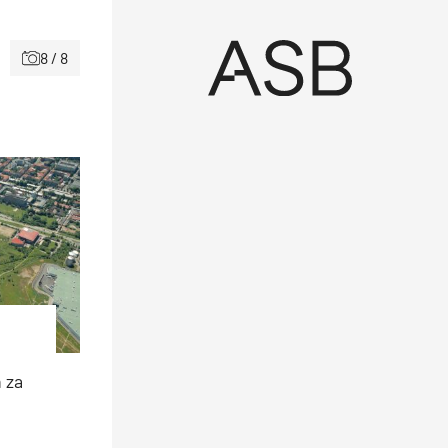
8 / 8
 za