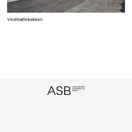
Vindmøllebakken