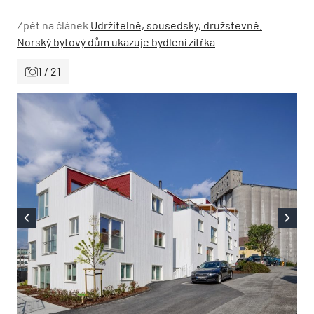
Zpět na článek
Udržitelně, sousedsky, družstevně.
Norský bytový dům ukazuje bydlení zítřka
1 / 21