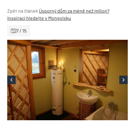
Zpět na článek
Úsporný dům za méně než milion?
Inspiraci hledejte v Mongolsku
7 / 15