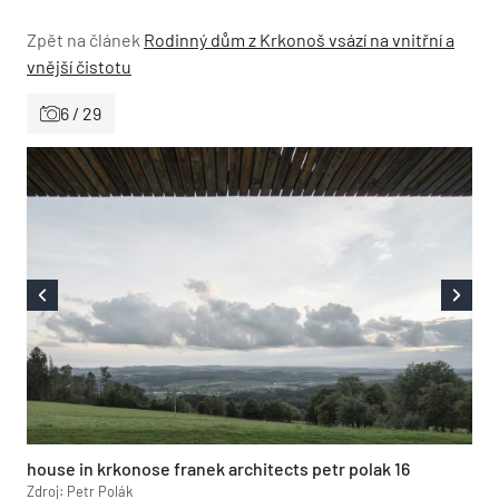
Zpět na článek
Rodinný dům z Krkonoš vsází na vnitřní a
vnější čistotu
6 / 29
house in krkonose franek architects petr polak 16
Zdroj: Petr Polák