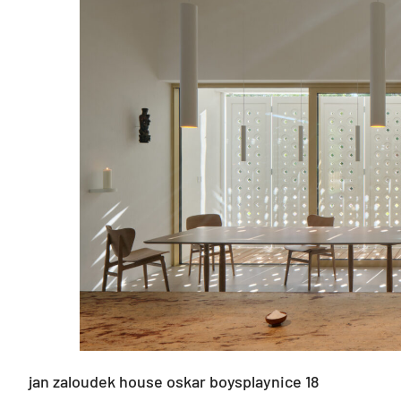
jan zaloudek house oskar boysplaynice 18