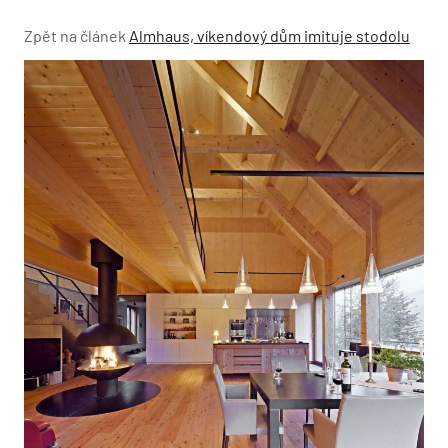
Zpět na článek
Almhaus, víkendový dům imituje stodolu