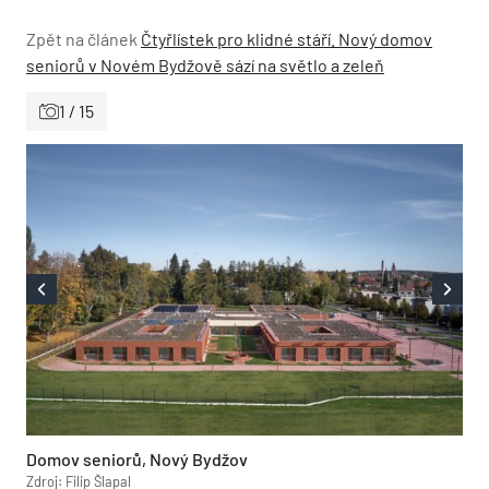
Zpět na článek
Čtyřlístek pro klidné stáří. Nový domov
seniorů v Novém Bydžově sází na světlo a zeleň
1 / 15
Domov seniorů, Nový Bydžov
Zdroj: Filip Šlapal