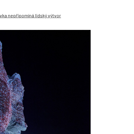
vka nepřipomíná lidský výtvor