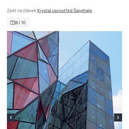
Zpět na článek
Krystal uprostřed Šanghaje
6 / 10