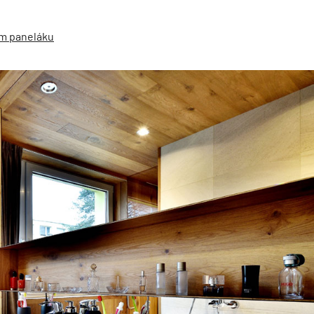
ém paneláku