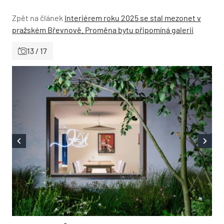
Zpět na článek
Interiérem roku 2025 se stal mezonet v
pražském Břevnově. Proměna bytu připomíná galerii
13 / 17