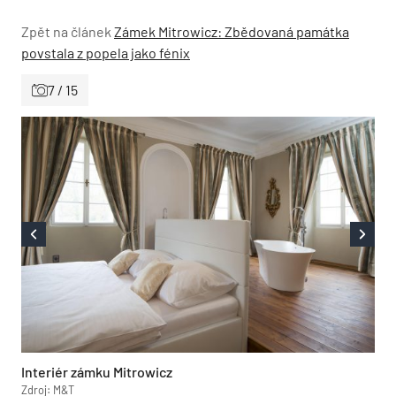
Zpět na článek
Zámek Mitrowicz: Zbědovaná památka
povstala z popela jako fénix
7 / 15
Interiér zámku Mitrowicz
Zdroj: M&T