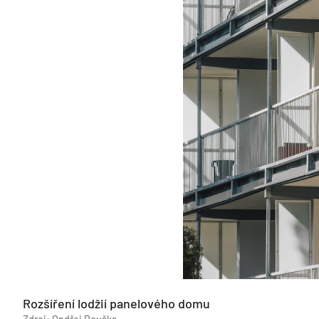
Rozšíření lodžií panelového domu