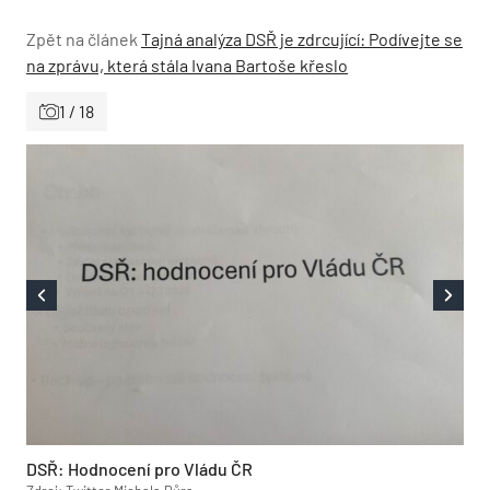
Zpět na článek
Tajná analýza DSŘ je zdrcující: Podívejte se
na zprávu, která stála Ivana Bartoše křeslo
1 / 18
DSŘ: Hodnocení pro Vládu ČR