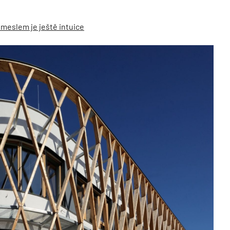
emeslem je ještě intuice