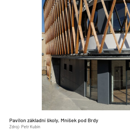
Pavilon základní školy, Mníšek pod Brdy
Zdroj: Petr Kubín